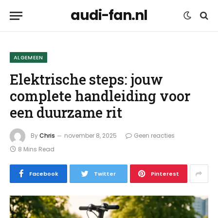
audi-fan.nl
ALGEMEEN
Elektrische steps: jouw
complete handleiding voor
een duurzame rit
By
Chris
november 8, 2025
Geen reacties
8 Mins Read
Facebook
Twitter
Pinterest