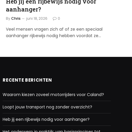
Heb jij een rijbewijs nodig voor
aanhanger?
By
Chris
juni 18, 2026
0
Veel mensen vragen zich af of ze een speciaal
aanhanger rijbewijs nodig hebben voordat ze…
RECENTE BERICHTEN
Waarom kiezen zoveel motorrijders voor Caland?
Loopt jouw transport nog zonder overzicht?
Heb jij een rijbewijs nodig voor aanhanger?
Het onderwerp in praktijk: van basisprincipes tot