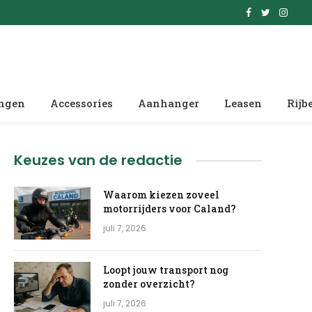
Facebook
Twitter
Insta
ingen
Accessories
Aanhanger
Leasen
Rijb
Keuzes van de redactie
Waarom kiezen zoveel
motorrijders voor Caland?
juli 7, 2026
Loopt jouw transport nog
zonder overzicht?
juli 7, 2026